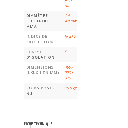
mm
DIAMÈTRE
1,6 –
ÉLECTRODE
4,0 mm
MMA
INDICE DE
IP 21 S
PROTECTION
CLASSE
F
D'ISOLATION
DIMENSIONS
480 x
(LXLXH EN MM)
220 x
370
POIDS POSTE
15,6 kg
NU
FICHE TECHNIQUE