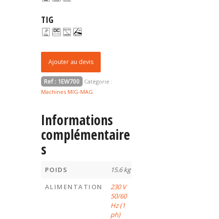
TIG
Ajouter au devis
Ref :
1EW700
Catégorie :
Machines MIG-MAG
Informations
complémentaire
s
POIDS
15.6 kg
ALIMENTATION
230 V
50/60
Hz (1
ph)