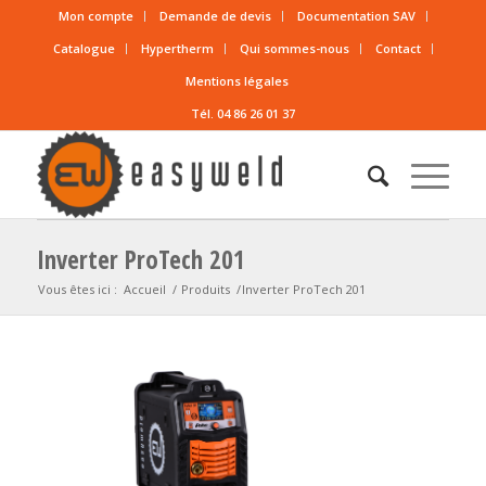
Mon compte
Demande de devis
Documentation SAV
Catalogue
Hypertherm
Qui sommes-nous
Contact
Mentions légales
Tél. 04 86 26 01 37
Inverter ProTech 201
Vous êtes ici :
Accueil
/
Produits
/
Inverter ProTech 201