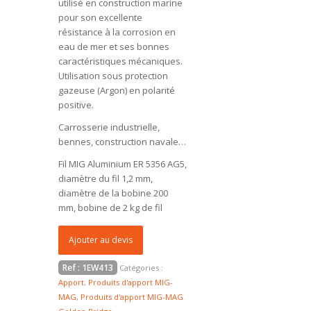
utilisé en construction marine
pour son excellente
résistance à la corrosion en
eau de mer et ses bonnes
caractéristiques mécaniques.
Utilisation sous protection
gazeuse (Argon) en polarité
positive.
Carrosserie industrielle,
bennes, construction navale…
Fil MIG Aluminium ER 5356 AG5,
diamètre du fil 1,2 mm,
diamètre de la bobine 200
mm, bobine de 2 kg de fil
Ajouter au devis
Ref :
1EW413
Catégories :
Apport
,
Produits d'apport MIG-
MAG
,
Produits d'apport MIG-MAG