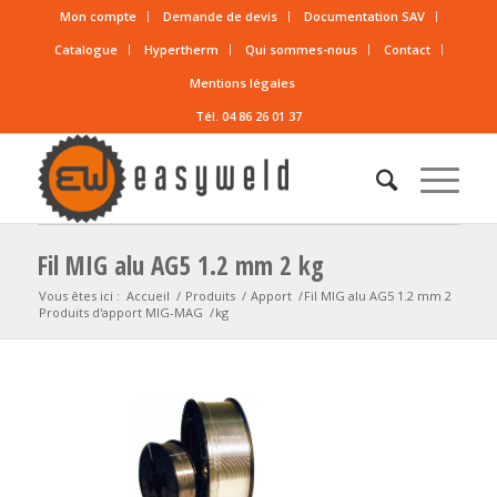
Mon compte
Demande de devis
Documentation SAV
Catalogue
Hypertherm
Qui sommes-nous
Contact
Mentions légales
Tél. 04 86 26 01 37
Fil MIG alu AG5 1.2 mm 2 kg
Vous êtes ici :
Accueil
/
Produits
/
Apport
/
Fil MIG alu AG5 1.2 mm 2
Produits d'apport MIG-MAG
/
kg